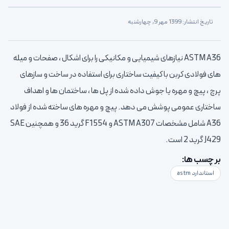
تاریخ انتشار: 1399 مهر 9, چهارشنبه
ASTM A36 نیازهای شیمیایی و مکانیکی را برای اشکال ، صفحات و میله
های فولادی کربن با کیفیت ساختاری برای استفاده در ساخت و سازهای
پرچ ، پیچ و مهره یا جوش داده شده از پل ها ، ساختمان ها و اهداف
ساختاری عمومی پوشش می دهد. پیچ و مهره های ساخته شده از فولاد
A36 شامل مشخصات ASTM A307 و F1554 گرید 36 و همچنین SAE
J429 گرید 2 است.
بر چسب ها:
استاندارد astm