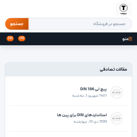
جستجو
منو
(0)
(0)
مقالات تصادفی
پیچ تی DIN 186
1401 شهریور 1, سه‌شنبه
استانداردهای DIN برای پین ها
1399 دی 10, چهارشنبه