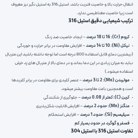
انتقال حرارت بالا و خاصیت فنریت باشد. استیل 316 به استیل نگیر نیز معروف
است زیرا خاصیت مغناطیسی ندارد.
ترکیب شیمیایی دقیق استیل 316
•
کروم (Cr): 16 تا 18 درصد
– ایجاد خاصیت ضد زنگ
•
نیکل (Ni): 10 تا 14 درصد
– افزایش مقاومت در برابر حرارت و خوردگی
(بیشترین دمای قابل استفاده 800 درجه است اما توجه داشته باشید این متریال
نباید به میزان زیادی در این دما بماند و در دمای بالا از متریال های زد خزش
استفاده میشود.)
•
مولیبدن (Mo): 2 تا 3 درصد
– عنصر کلیدی برای مقاومت در برابر کلریدها
است و همچنین باعث مقاومت بیشتر میشود.
•
کربن (C): کمتر از 0.08 درصد
– جلوگیری از شکنندگی
•
منگنز (Mn): حدود 2 درصد
– افزایش قابلیت شکل‌پذیری
•
سیلیسیم (Si): حدود 1 درصد
– افزایش استحکام
•
فسفر و گوگرد در حدود بسیار کم
تفاوت استیل 316 با استیل 304