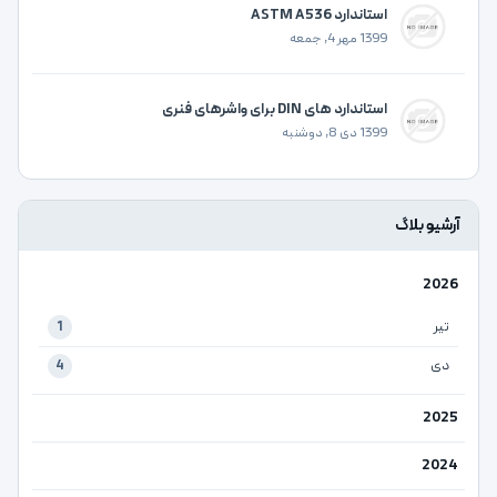
استاندارد ASTM A536
1399 مهر 4, جمعه
استاندارد های DIN برای واشرهای فنری
1399 دی 8, دوشنبه
آرشیو بلاگ
2026
تیر
1
دی
4
2025
2024