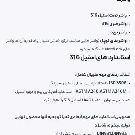
•
واشر تخت استیل 316
•
واشر فنری 316
•
واشر پخ‌دار
•
واشر های کوپل
(واشر هایی مناسب برای اتعاش بسیار زیاد که به آن ها واشر
های NordLock هم گفته میشود.
استاندارد های استیل 316
استانداردهای مهم متریال شامل:
•
ISO 3506
- استاندارد بین‌المللی استیل ضدزنگ
•
ASTM A240,ASTM A240M
- استاندارد آمریکایی پیچ و مهره استیل
همچنین میتوان با عدد 1.4401 استیل 316 را معرفی کرد.
همچینی استاندارد های مهم ابعادی که با توجه به آنها محصول نهایی
تولید میشود، شامل:
•
DIN931,DIN933
- استاندارد پیچ شش گوش