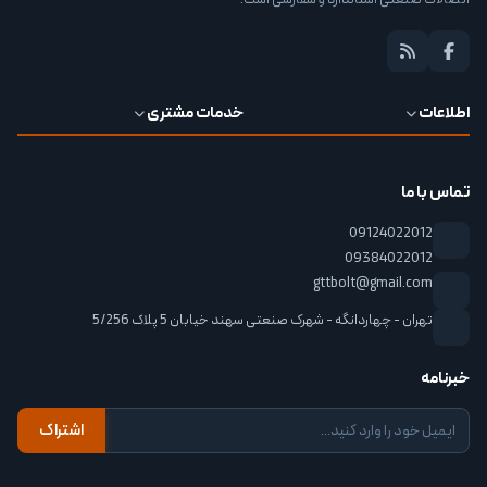
اتصالات صنعتی استاندارد و سفارشی است.
اطلاعات
خدمات مشتری
تماس با ما
09124022012
09384022012
gttbolt@gmail.com
تهران - چهاردانگه - شهرک صنعتی سهند خیابان 5 پلاک 5/256
خبرنامه
اشتراک