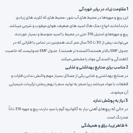
1 مقاومت زیاد در برابر خوردگی
این پیچ و مهره‌ها در محیط های آب شور ، محیط های که کلرید های زیادی
دارند(مانند انواع نمک ها)، اسید های ضعیف، هوای مرطوب و شرجی میباشد.
پیچ و مهره‌های استیل 316 حتی در محیط با اسید متوسط و بسیار خورنده،
می‌توانند بیش از 30 تا 50 سال عمر کنند.همچنین در تماس با فلزاتی که در
جدول EMF بالاتر هستند(اکسنده تر هستند). جدول EMF جدولیست که خاصیت
کاهندگی و اکسندگی مواد را مشخص میکند.
2 مناسب برای صنایع بهداشتی و غذایی
در صنایع بهداشتی و غذایی یکی از مسائل بسیار مهم واکنش ندادن فلزات و
قطعات با مواد میباشد زیرا منجر به تولید سم یا بهم ریختن ترکیبات شیمیایی
آن میشوند.
3 نیاز به پوشش ندارد
در حالی که پیچ‌های آهنی نیاز به گالوانیزه گرم یا سرد دارند، پیچ و مهره 316 ذاتاً
ضدزنگ است.
4 ظاهر زیبا، براق و همیشگی