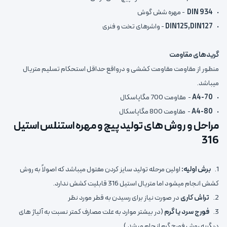
•
DIN 934
- مهره شش گوش
•
DIN125,DIN127
- واشرهای تخت و فنری
گریدهای مقاومت
منظور از مقاومت مقاومت کششی و درواقع حداقل استحکام تسلیم متریال
میباشد.
•
A4-70
- مقاومت 700 مگاپاسکال
•
A4-80
- مقاومت 800 مگاپاسکال
مراحل و روش های تولید پیچ و مهره استنلس استیل
316
1.
برش اولیه:
اولین مرحله تولید سایز کردن مفتول میباشد که اصولاً به روش
کشش انجام میشود اما متریال استیل 316 قابلیت کشش ندارد.
2.
تراش کاری
در صورت نیاز برای رسیدن به قطر مورد نظر
3.
فورج سرد یا گرم
(در بیشتر موارد به علت مصارف کمتر نسبت به آلیاژ های
دیگربه روش فورج گرم انجام میشد.)