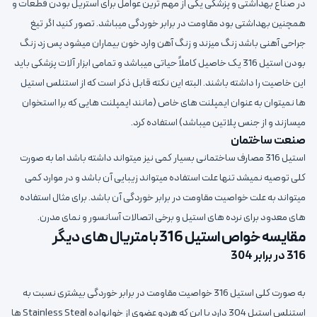
در صناع بهداشتی و پزشکی یکی از مهم ترین عوامل برای استریل بودن قطعات و
همچنین بهداشتی بود مقاومت در برابر خوردگی میباشد. تصور کنید اگر تیغ
جراحی آهنی باشد زنگ میزند و زنگ آهن وارد خون بیماران میشود پس زد زنگ
بودن استیل 316 یک خاصیل کاملاً حیاتی میباشد و تمامی ابزار آلات پزشکی باید
این خاصیت را داشته باشند. البته این نکته قابل ذکر است که از استنلس استیل
ها نمیتوان به عنوان ایمپلنت های خاص (مانند ایمپلنت هایی که برا استخوان
میسازند و از جنس پلاتین میباشد) استفاده کرد.
صنعت ساختمان
استیل 316 مصارف ساختمانی بسیار کمی نیز میتواند داشته باشد اما به صورت
کلی توصیه نمیشد تنها علت استفاده میتواند زیبایی آن باشد و در موارد کمی
میتواند به علت خواصیت مقاومت در برابر خوردگی آن باشد. برای مثال استفاده
های معدود برای نرده های استیل و برخی اتصالات آسانسور و نمای مدرن.
مقایسه خواص استیل 316 با متریال های دیگر
316 در برابر 304
به صورت کلی استیل 316 خواصیت مقاومت در برابر خوردگی بیشتری نسبت به
استنلس استیل 304 دارد با این که هردو عضوی از خوانواده Stainless Steal ها