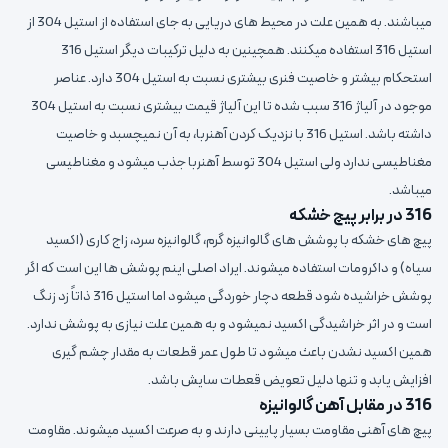
میباشند. به همین علت در محیط های دریایی به جای استفاده از استیل 304 از
استیل 316 استفاده میکنند. همچینین به دلیل ترکیبات دیگر استیل 316
استحکام بیشتر و خاصیت فنری بیشتری نسبت به استیل 304 دارد. عناصر
موجود در آلیاژ 316 سبب شده تا این آلیاژ قیمت بیشتری نسبت به استیل 304
داشته باشد. استیل 316 با نزدیک کردن آهنربا، به آن نمیچسبد و خاصیت
مغناطیسی ندارد ولی استیل 304 توسط آهنربا جذب میشود و مغناطیسی
میباشد.
316 در برابر پیچ خشکه
پیچ های خشکه با پوشش های گالوانیزه گرم، گالوانیزه سرد، زاج کاری (اکسید
سیاه) و داکرومات استفاده میشوند. ایراد اصلی اینم پوشش ها این است که اگر
پوشش خراشیده شود قطعه دچار خوردگی میشود اما استیل 316 ذاتاً زد زنگ
است و در اثر خراشیدگی اکسید نمیشود و به همین علت نیازی به پوشش ندارد.
همین اکسید نشدن باعث میشود تا طول عمر قطعات به مقدار چشم گیری
افزایش یابد و تنها دلیل تعویض قعطات سایش باشد.
316 در مقابل آهن گالوانیزه
پیچ های آهنی مقاومت بسیار پایینی دارند و به صرعت اکسید میشوند. مقاومت