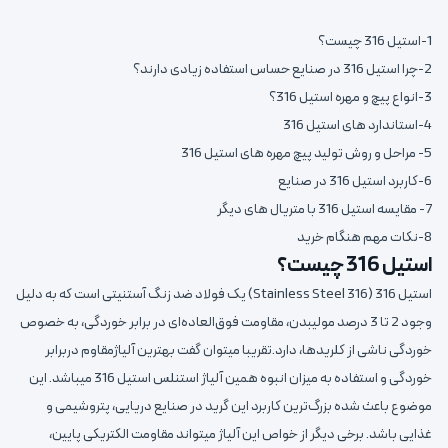
1-استیل 316 چیست؟
2-چرا استیل 316 در صنایع حساس استفاده زیادی دارند؟
3-انواع پیچ و مهره استیل 316؟
4-استاندارد های استیل 316
5- مراحل و روش تولید پیچ مهره های استیل 316
6-کاربرد استیل 316 در صنایع
7- مقایسه استیل 316 با متریال های دیگر
8-نکات مهم هنگام خرید
استیل 316 چیست؟
استیل 316 (Stainless Steel 316) یک فولاد ضد زنگ آستنیتی است که به دلیل
وجود 2 تا 3 درصد مولیبدن، مقاومت فوق‌العاده‌ای در برابر خوردگی، به ‌خصوص
خوردگی ناشی از کلریدها، دارد.تقریبا میتوان گفت بهترین آلیاژمقاوم دربرابر
خوردگی و استفاده به میزان انبوه همین آلیاژ استنلس استیل 316 میباشد. این
موضوع باعث شده بزرگ‌ترین کاربرد این گرید در صنایع دریایی، پتروشیمی و
غذایی باشد. برخی دیگر از خواص این آلیاژ میتواند مقاومت الکتریکی پایین،