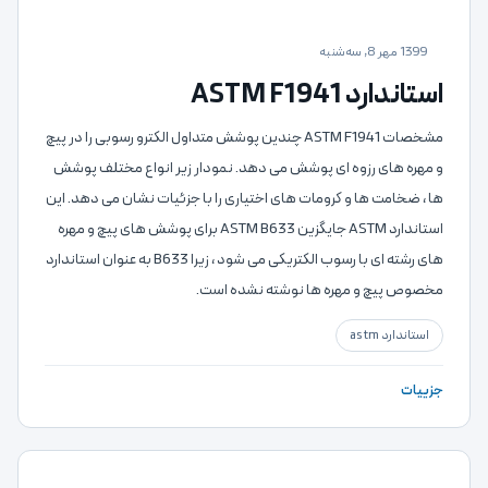
1399 مهر 8, سه‌شنبه
استاندارد ASTM F1941
مشخصات ASTM F1941 چندین پوشش متداول الکترو رسوبی را در پیچ
و مهره های رزوه ای پوشش می دهد. نمودار زیر انواع مختلف پوشش
ها ، ضخامت ها و کرومات های اختیاری را با جزئیات نشان می دهد. این
استاندارد ASTM جایگزین ASTM B633 برای پوشش های پیچ و مهره
های رشته ای با رسوب الکتریکی می شود ، زیرا B633 به عنوان استاندارد
مخصوص پیچ و مهره ها نوشته نشده است.
استاندارد astm
جزییات