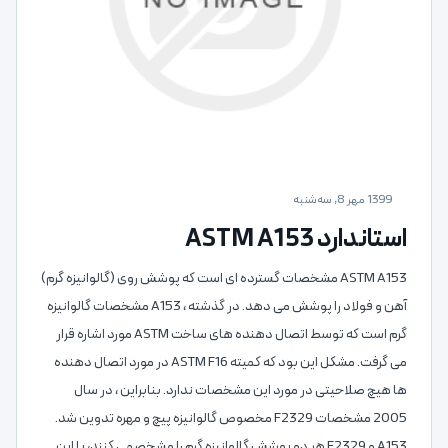
1399 مهر 8, سه‌شنبه
استاندارد ASTM A153
ASTM A153 مشخصات گسترده ای است که پوشش روی (گالوانیزه گرم)
آهن و فولاد را پوشش می دهد. در گذشته ، A153 مشخصات گالوانیزه
گرم است که توسط اتصال دهنده های ساخت ASTM مورد اشاره قرار
می گرفت. مشکل این بود که کمیته ASTM F16 در مورد اتصال دهنده
ها هیچ صلاحیتی در مورد این مشخصات ندارد. بنابراین ، در سال
2005 مشخصات F2329 مخصوص گالوانیزه پیچ و مهره تدوین شد.
A153 و F2329 هر دو پوشش گالوانیزه گرم را مشخصمی کنند، با این