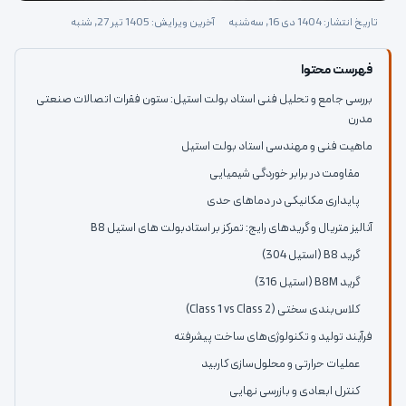
تاریخ انتشار: 1404 دی 16, سه‌شنبه
آخرین ویرایش: 1405 تیر 27, شنبه
فهرست محتوا
بررسی جامع و تحلیل فنی استاد بولت استیل: ستون فقرات اتصالات صنعتی
مدرن
ماهیت فنی و مهندسی استاد بولت استیل
مقاومت در برابر خوردگی شیمیایی
پایداری مکانیکی در دماهای حدی
آنالیز متریال و گریدهای رایج: تمرکز بر استادبولت های استیل B8
گرید B8 (استیل 304)
گرید B8M (استیل 316)
کلاس‌بندی سختی (Class 1 vs Class 2)
فرآیند تولید و تکنولوژی‌های ساخت پیشرفته
عملیات حرارتی و محلول‌سازی کاربید
کنترل ابعادی و بازرسی نهایی