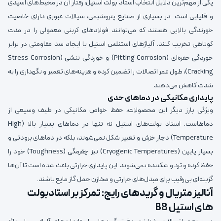
یکی از مهم‌ترین دلایل انتخاب استاد بولت استیل، رفتار آن در محیط‌های اسیدی
و قلیایی است. در بسیاری از صنایع پتروشیمی، سیالات عبوری دارای خاصیت
خورندگی بالایی هستند که می‌توانند فولادهای کربنی معمولی را در مدت
کوتاهی تخریب کنند. آلیاژهای استنلس استیل با ایجاد سد مقاومتی در برابر
خوردگی حفره‌ای (Pitting Corrosion) و خوردگی تنشی (Stress Corrosion
Cracking)، طول عمر اتصالات را تضمین کرده و هزینه‌های تعمیر و نگهداری را به
شدت کاهش می‌دهند.
پایداری مکانیکی در دماهای حدی
ویژگی بارز دیگر این محصولات، حفظ خواص مکانیکی در طیف وسیعی از
دماهاست. استاد بولت‌های استیل نه تنها در دماهای بسیار بالا (High
Temperature) دچار خزش و تغییر شکل نمی‌شوند، بلکه در دماهای برودتی و
بسیار پایین (Cryogenic Temperatures) نیز چقرمگی (Toughness) خود را
حفظ کرده و ترد و شکننده نمی‌شوند. این پایداری حرارتی باعث شده است تا آن‌ها
گزینه‌ای بی‌رقیب برای مبدل‌های حرارتی و مخازن حمل گاز مایع باشند.
آنالیز متریال و گریدهای رایج: تمرکز بر استادبولت
های استیل B8