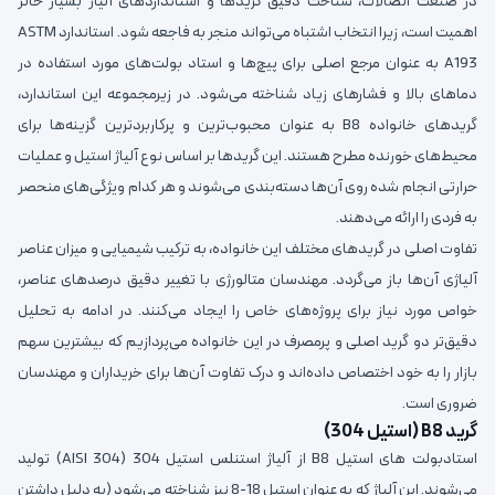
در صنعت اتصالات، شناخت دقیق گریدها و استانداردهای آلیاژ بسیار حائز
اهمیت است، زیرا انتخاب اشتباه می‌تواند منجر به فاجعه شود. استاندارد ASTM
A193 به عنوان مرجع اصلی برای پیچ‌ها و استاد بولت‌های مورد استفاده در
دماهای بالا و فشارهای زیاد شناخته می‌شود. در زیرمجموعه این استاندارد،
گریدهای خانواده B8 به عنوان محبوب‌ترین و پرکاربردترین گزینه‌ها برای
محیط‌های خورنده مطرح هستند. این گریدها بر اساس نوع آلیاژ استیل و عملیات
حرارتی انجام شده روی آن‌ها دسته‌بندی می‌شوند و هر کدام ویژگی‌های منحصر
به فردی را ارائه می‌دهند.
تفاوت اصلی در گریدهای مختلف این خانواده، به ترکیب شیمیایی و میزان عناصر
آلیاژی آن‌ها باز می‌گردد. مهندسان متالورژی با تغییر دقیق درصدهای عناصر،
خواص مورد نیاز برای پروژه‌های خاص را ایجاد می‌کنند. در ادامه به تحلیل
دقیق‌تر دو گرید اصلی و پرمصرف در این خانواده می‌پردازیم که بیشترین سهم
بازار را به خود اختصاص داده‌اند و درک تفاوت آن‌ها برای خریداران و مهندسان
ضروری است.
گرید B8 (استیل 304)
استادبولت های استیل B8 از آلیاژ استنلس استیل 304 (AISI 304) تولید
می‌شوند. این آلیاژ که به عنوان استیل 18-8 نیز شناخته می‌شود (به دلیل داشتن