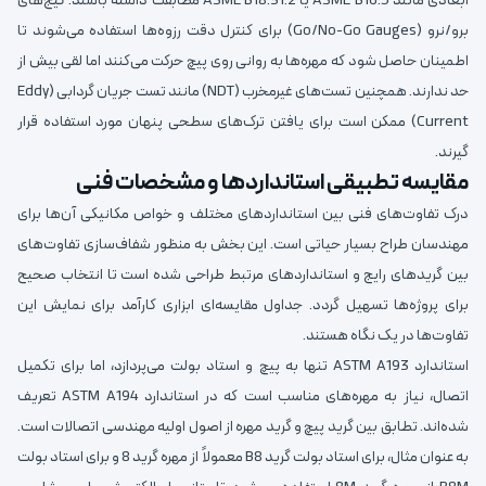
ابعادی مانند ASME B16.5 یا ASME B18.31.2 مطابقت داشته باشند. گیج‌های
برو/نرو (Go/No-Go Gauges) برای کنترل دقت رزوه‌ها استفاده می‌شوند تا
اطمینان حاصل شود که مهره‌ها به روانی روی پیچ حرکت می‌کنند اما لقی بیش از
حد ندارند. همچنین تست‌های غیرمخرب (NDT) مانند تست جریان گردابی (Eddy
Current) ممکن است برای یافتن ترک‌های سطحی پنهان مورد استفاده قرار
گیرند.
مقایسه تطبیقی استانداردها و مشخصات فنی
درک تفاوت‌های فنی بین استانداردهای مختلف و خواص مکانیکی آن‌ها برای
مهندسان طراح بسیار حیاتی است. این بخش به منظور شفاف‌سازی تفاوت‌های
بین گریدهای رایج و استانداردهای مرتبط طراحی شده است تا انتخاب صحیح
برای پروژه‌ها تسهیل گردد. جداول مقایسه‌ای ابزاری کارآمد برای نمایش این
تفاوت‌ها در یک نگاه هستند.
استاندارد ASTM A193 تنها به پیچ و استاد بولت می‌پردازد، اما برای تکمیل
اتصال، نیاز به مهره‌های مناسب است که در استاندارد ASTM A194 تعریف
شده‌اند. تطابق بین گرید پیچ و گرید مهره از اصول اولیه مهندسی اتصالات است.
به عنوان مثال، برای استاد بولت گرید B8 معمولاً از مهره گرید 8 و برای استاد بولت