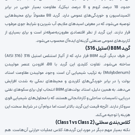
حدود 18 درصد کروم و 8 درصد نیکل)، مقاومت بسیار خوبی در برابر
اکسیداسیون و خوردگی‌های عمومی دارد. گرید B8 معمولاً برای محیط‌هایی
توصیه می‌شود که در معرض اسیدهای ملایم، آب شیرین و شرایط جوی مرطوب
قرار دارند. این گرید از نظر اقتصادی مقرون‌به‌صرفه‌تر است و برای بسیاری از
کاربردهای عمومی صنعتی گزینه‌ای ایده‌آل محسوب می‌شود.
گرید B8M (استیل 316)
در طرف دیگر، گرید B8M قرار دارد که از آلیاژ استنلس استیل 316 (AISI 316)
ساخته می‌شود. تفاوت کلیدی این گرید با B8، افزودن عنصر مولیبدن
(Molybdenum) به ترکیب شیمیایی آن است. وجود مولیبدن مقاومت استاد
بولت را در برابر خوردگی‌های کلریدی و محیط‌های نمکی به شدت افزایش
می‌دهد. به همین دلیل، استاد بولت‌های B8M انتخاب اول برای سکوهای نفتی
دریایی، تاسیسات ساحلی و کارخانجاتی هستند که با محلول‌های شیمیایی قوی
سروکار دارند. اگرچه قیمت این گرید بالاتر است، اما دوام آن در شرایط سخت، این
هزینه را توجیه می‌کند.
کلاس‌بندی سختی (Class 1 vs Class 2)
نکته بسیار مهم دیگر در مورد این گریدها، کلاس عملیات حرارتی آن‌هاست. هم