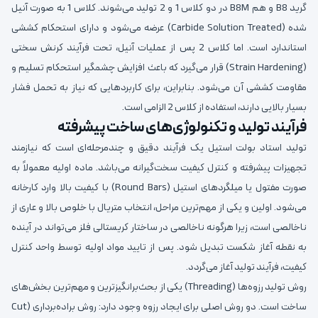
گرید B8 و هم B8M در دو کلاس 1 و 2 تولید می‌شوند. کلاس 1 به صورت آنیل
شده (Carbide Solution Treated) عرضه می‌شود و دارای استحکام کششی
استاندارد است. اما کلاس 2 پس از عملیات آنیل، تحت فرآیند کرنش سختی
(Strain Hardening) قرار می‌گیرد که باعث افزایش چشمگیر استحکام تسلیم و
مقاومت کششی آن می‌شود. بنابراین، برای کاربردهایی که نیاز به تحمل فشار
بسیار بالایی دارند، استفاده از کلاس 2 الزامی است.
فرآیند تولید و تکنولوژی‌های ساخت پیشرفته
تولید استاد بولت استیل یک فرآیند دقیق و چندمرحله‌ای است که نیازمند
تجهیزات پیشرفته و کنترل کیفیت سخت‌گیرانه می‌باشد. ماده اولیه معمولاً به
صورت مفتول یا میلگردهای استیل (Round Bars) با کیفیت بالا وارد کارخانه
می‌شود. اولین و یکی از مهم‌ترین مراحل، انتخاب متریال با خلوص بالا و عاری از
ناخالصی است، زیرا هرگونه ناخالصی در ساختار کریستالی فلز می‌تواند در آینده
به نقطه آغاز شکست تبدیل شود. پس از تایید مواد اولیه توسط واحد کنترل
کیفیت، فرآیند تولید آغاز می‌گردد.
روش تولید رزوه‌ها (Threading) یکی از بحث‌برانگیزترین و مهم‌ترین بخش‌های
ساخت است. دو روش اصلی برای ایجاد رزوه وجود دارد: روش براده‌برداری (Cut