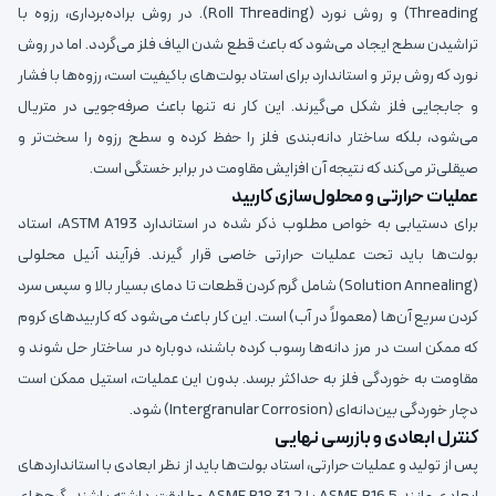
Threading) و روش نورد (Roll Threading). در روش براده‌برداری، رزوه با
تراشیدن سطح ایجاد می‌شود که باعث قطع شدن الیاف فلز می‌گردد. اما در روش
نورد که روش برتر و استاندارد برای استاد بولت‌های باکیفیت است، رزوه‌ها با فشار
و جابجایی فلز شکل می‌گیرند. این کار نه تنها باعث صرفه‌جویی در متریال
می‌شود، بلکه ساختار دانه‌بندی فلز را حفظ کرده و سطح رزوه را سخت‌تر و
صیقلی‌تر می‌کند که نتیجه آن افزایش مقاومت در برابر خستگی است.
عملیات حرارتی و محلول‌سازی کاربید
برای دستیابی به خواص مطلوب ذکر شده در استاندارد ASTM A193، استاد
بولت‌ها باید تحت عملیات حرارتی خاصی قرار گیرند. فرآیند آنیل محلولی
(Solution Annealing) شامل گرم کردن قطعات تا دمای بسیار بالا و سپس سرد
کردن سریع آن‌ها (معمولاً در آب) است. این کار باعث می‌شود که کاربیدهای کروم
که ممکن است در مرز دانه‌ها رسوب کرده باشند، دوباره در ساختار حل شوند و
مقاومت به خوردگی فلز به حداکثر برسد. بدون این عملیات، استیل ممکن است
دچار خوردگی بین‌دانه‌ای (Intergranular Corrosion) شود.
کنترل ابعادی و بازرسی نهایی
پس از تولید و عملیات حرارتی، استاد بولت‌ها باید از نظر ابعادی با استانداردهای