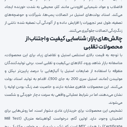
فاضلاب و مواد شیمیایی افزودنی مانند کلر، محیطی به شدت خورنده ایجاد
می‌کند. استاد بولت‌های استیل در اتصالات پمپ‌ها، شیرآلات و حوضچه‌های
تصفیه، طول عمر تجهیزات را افزایش داده و از آلودگی آب تصفیه شده ناشی از
زنگ‌زدگی اتصالات جلوگیری می‌کنند.
چالش‌های بازار: شناسایی کیفیت و اجتناب از
محصولات تقلبی
با توجه به قیمت بالای استنلس استیل و تقاضای زیاد برای این محصولات،
متاسفانه بازار شاهد ورود کالاهای بی‌کیفیت و تقلبی است. برخی تولیدکنندگان
متفرقه با استفاده از ضایعات استیل یا آلیاژهایی با درصد پایین‌تر نیکل و
مولیبدن (مانند استیل سری 200 به جای 300)، اقدام به تولید استاد بولت
می‌کنند. این محصولات ظاهری مشابه دارند و خاصیت ضد زنگ بودن اولیه را
نشان می‌دهند، اما در شرایط عملیاتی واقعی به سرعت دچار خوردگی و شکست
می‌شوند.
تشخیص این محصولات برای خریداران عادی دشوار است، اما روش‌هایی برای
اطمینان وجود دارد. اولین گام، درخواست گواهینامه متریال (Mill Test
Certificate) یا همان MTC است که ترکیب شیمیایی و خواص مکانیکی بچ