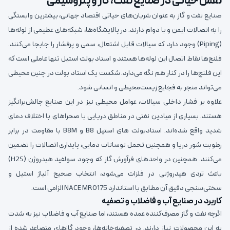
نقش حیاتی در صنایع نفت، گاز و پتروشیمی
صنایع نفت و گاز به عنوان شریان‌های حیاتی اقتصاد جهانی، بیشترین وابستگی
را به اتصالات ایمن و با دوام دارند. در پالایشگاه‌ها، شبکه‌های عظیمی از لوله‌ها
(Piping) وجود دارد که سیالات قابل اشتعال، سمی و پرفشار را جابجا می‌کنند.
فلنج‌ها نقاط اتصال این لوله‌ها هستند و استاد بولت استیل تنها عاملی است که
این فلنج‌ها را در کنار هم نگه می‌دارد. شکست یک استاد بولت در چنین محیطی
می‌تواند منجر به فجایع زیست‌محیطی و انسانی شود.
علاوه بر فشار داخلی سیالات، عوامل محیطی نیز در این صنایع چالش‌برانگیز
هستند. بسیاری از میادین نفتی در مناطق دریایی یا صحراهای با اختلاف دمای
شدید واقع شده‌اند. استادبولت های استیل B8 و B8M با مقاومت در برابر
رطوبت شور دریا و همچنین تحمل نوسانات دمایی، پایداری اتصالات را تضمین
می‌کنند. همچنین در واحدهای فرآورش گاز که وجود سولفید هیدروژن (H2S)
باعث تردی هیدروژنی در فلزات می‌شود، انتخاب صحیح آلیاژ استیل و
سختی‌سنجی دقیق آن مطابق با استاندارد NACE MR0175 الزامی است.
کاربرد در صنایع آب و فاضلاب و تصفیه
اگرچه نفت و گاز مصرف‌کننده عمده هستند، اما صنایع آب و فاضلاب نیز به شدت
به این محصولات نیاز دارند. در تصفیه‌خانه‌ها، وجود گازهای متصاعد شده از