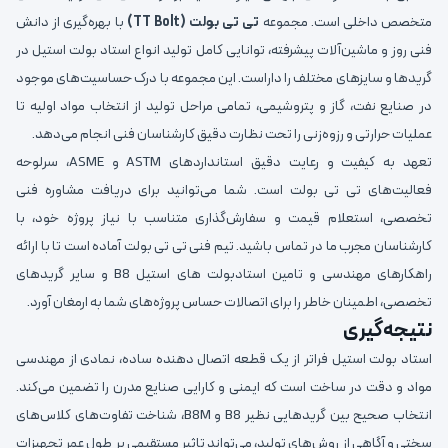
متخصص داخلی است. مجموعه
تی تی بولت (TT Bolt)
با بهره‌گیری از دانش
فنی روز و ماشین‌آلات پیشرفته، توانایی کامل تولید انواع استاد بولت استیل در
گریدها و سایزهای مختلف را داراست. این مجموعه با درک حساسیت‌های موجود
در صنایع نفت، گاز و پتروشیمی، تمامی مراحل تولید از انتخاب مواد اولیه تا
عملیات حرارتی و رزوه‌زنی را تحت نظارت دقیق کارشناسان فنی انجام می‌دهد.
تعهد به کیفیت و رعایت دقیق استانداردهای ASTM و ASME، سرلوحه
فعالیت‌های تی تی بولت است. شما می‌توانید برای دریافت مشاوره فنی
تخصصی، استعلام قیمت و سفارش‌گذاری متناسب با نیاز پروژه خود، با
کارشناسان مجرب ما در تماس باشید. تیم فنی تی تی بولت آماده است تا با ارائه
راهکارهای مهندسی و تامین استادبولت های استیل B8 و سایر گریدهای
تخصصی، اطمینان خاطر را برای اتصالات حساس پروژه‌های شما به ارمغان آورد.
نتیجه‌گیری
استاد بولت استیل فراتر از یک قطعه اتصال دهنده ساده، نمادی از مهندسی
مواد و دقت در ساخت است که ایمنی و کارایی صنایع مدرن را تضمین می‌کند.
انتخاب صحیح بین گریدهایی نظیر B8 و B8M، شناخت تفاوت‌های کلاس‌های
سختی و آگاهی از روش‌های تولید، می‌تواند تاثیر مستقیمی بر طول عمر تجهیزات