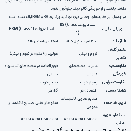
B8M از مهره گرید 8M استفاده می‌شود تا پتانسیل الکتروشیمیایی مشابهی
داشته باشند و از خوردگی گالوانیک جلوگیری شود.
در جدول زیر مقایسه‌ای اجمالی بین دو گرید پرکاربرد B8 و B8M ارائه شده است:
استاد بولت B8 (Class
ویژگی / گرید
استاد بولت B8M (Class 1)
1)
آلیاژ پایه
استنلس استیل 304
استنلس استیل 316
عنصر کلیدی
کروم و نیکل
مولیبدن (علاوه بر کروم و نیکل)
متمایز
مقاومت به
عالی در محیط‌های
فوق‌العاده در محیط‌های کلریدی و
خوردگی
عمومی
دریایی
مقاومت حرارتی
بسیار خوب
بسیار خوب
هزینه نسبی
اقتصادی‌تر
گران‌تر
صنایع غذایی، تاسیسات
کاربرد شاخص
سکوهای نفتی، صنایع کاغذسازی
عمومی
استاندارد مهره
ASTM A194 Grade 8M
ASTM A194 Grade 8
منطبق