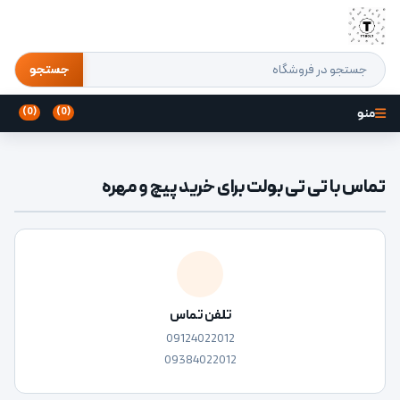
جستجو
منو
(0)
(0)
تماس با تی تی بولت برای خرید پیچ و مهره
تلفن تماس
09124022012
09384022012